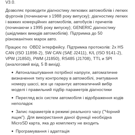
V3.0.
Дозволяє проводити діагностику легкових автомобілів і легких
фургонів (починаючи з 1988 року випуску); діагностику легких
і важких комерційних автомобілів, автобусів і причепів
(починаючи з 1995 року випуску); GENERIС діагностику
(шкідливих викидів автомобілів). Підтримка до 50
різноманітних марок авто.
Працює по OBD2 інтерфейсу. Підтримка протоколів: 2x HS
CAN (ISO 11898-2), SW CAN (SAE J2411), K/L (ISO 9141-2),
VPW (J1850), PWM (J1850), RS485 (J1708), TTL и SPI
(аналоговий вхід, 5 В вихід).
Автоналаштування потрібної напруги, автоматичне
визначення типу контролеру в автомобілі, зчитування
номеру шассі, все це гарантує автоматичний вибір
моделі і правильний підбір параметрів діагностики
Перегляд всіх систем автомобіля і відображення кодів
неполадок
Запис параметрів в режимі реального часу ("Чорний
ящик"). Для використання даної функції необхідна
MicroSD карта, яка до комплекту не входить
Програмування і адаптація