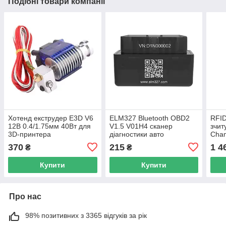
Подібні товари компанії
Хотенд екструдер E3D V6
ELM327 Bluetooth OBD2
RFI
12В 0.4/1.75мм 40Вт для
V1.5 V01H4 сканер
зчит
3D-принтера
діагностики авто
Cham
370
215
1 4
₴
₴
Купити
Купити
Про нас
98% позитивних з 3365 відгуків за рік