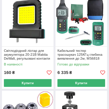
Світлодіодний ліхтар для
Кабельний тестер
акумулятора 20-21В Makita
трасошукач 125КГц глибина
DeWalt, регульовані контакти
виявлення до 2м, MS6818
В наявності
Готово до відправки
160
6 335
₴
₴
Купити
Купити