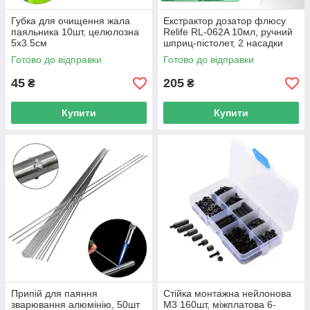
Губка для очищення жала
Екстрактор дозатор флюсу
паяльника 10шт, целюлозна
Relife RL-062A 10мл, ручний
5x3.5см
шприц-пістолет, 2 насадки
Готово до відправки
Готово до відправки
45
205
₴
₴
Купити
Купити
Припій для паяння
Стійка монтажна нейлонова
зварювання алюмінію, 50шт
М3 160шт, міжплатова 6-