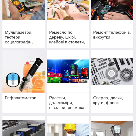
Мультиметри,
Ремесло по
Ремонт телефонів,
тестери,
дереву, шкірі,
викрутки
осцилографи,
клейові пістолети,
аналізатори
термоклей
Рефрактометри
Рулетки,
Сверла, диски,
далекоміри,
круги, фрези
нівеліри, розмітка