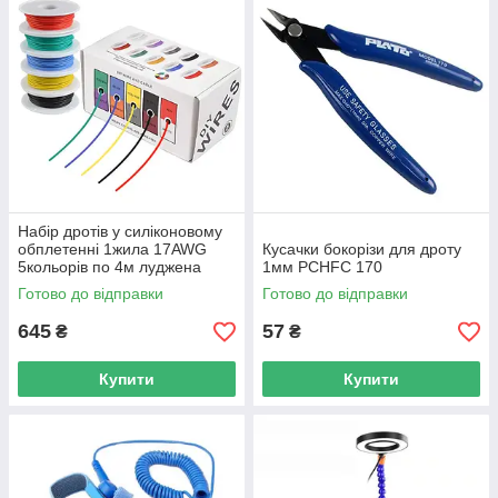
Набір дротів у силіконовому
обплетенні 1жила 17AWG
Кусачки бокорізи для дроту
5кольорів по 4м луджена
1мм PCHFC 170
мідь
Готово до відправки
Готово до відправки
645
57
₴
₴
Купити
Купити