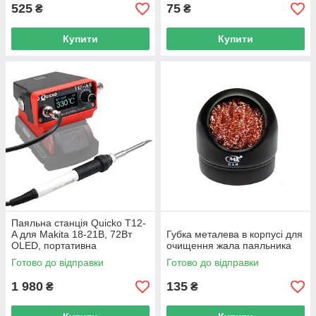
525
75
₴
₴
Купити
Купити
Паяльна станція Quicko T12-
A для Makita 18-21В, 72Вт
Губка металева в корпусі для
OLED, портативна
очищення жала паяльника
Готово до відправки
Готово до відправки
1 980
135
₴
₴