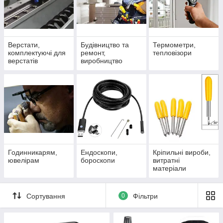
Верстати,
Будівництво та
Термометри,
комплектуючі для
ремонт,
тепловізори
верстатів
виробництво
меблів
Годинникарям,
Ендоскопи,
Кріпильні вироби,
ювелірам
бороскопи
витратні
матеріали
Сортування
0
Фільтри