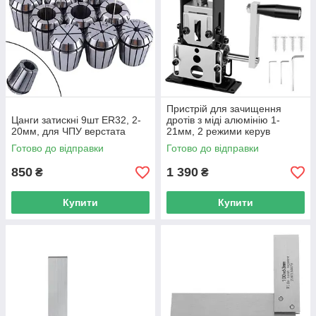
Пристрій для зачищення
Цанги затискні 9шт ER32, 2-
дротів з міді алюмінію 1-
20мм, для ЧПУ верстата
21мм, 2 режими керув
Готово до відправки
Готово до відправки
850
1 390
₴
₴
Купити
Купити