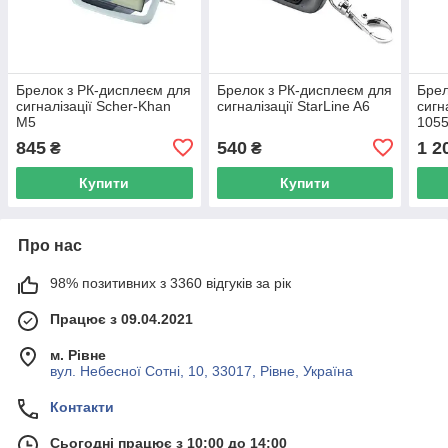
Брелок з РК-дисплеєм для
Брелок з РК-дисплеєм для
Брел
сигналізації Scher-Khan
сигналізації StarLine A6
сигн
M5
105
845
540
1 2
₴
₴
Купити
Купити
Про нас
98% позитивних з 3360 відгуків за рік
Працює з 09.04.2021
м. Рівне
вул. Небесної Сотні, 10, 33017, Рівне, Україна
Контакти
Сьогодні працює з 10:00 до 14:00