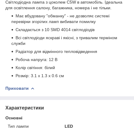
Світлодіодна лампа з цоколем C5W в автомобіль. Ідеальна
для освітлення салону, багажника, номера і не тільки.
Має вбудовану "обманку" - не дозволяє системі
перевірки згорілих ламп вибивати помилку
Складається з 10 SMD 4014 світлодіодів
Всі світлодіоди яскраві і якісні, з тривалим терміном
служби
Радіатор для відмінного тепловідведення
Робоча напруга: 12 В
Колір світіння: білий
Розмір: 3.1 х 1.3 х 0.6 см
Приховати
Характеристики
Основні
Тип лампи
LED