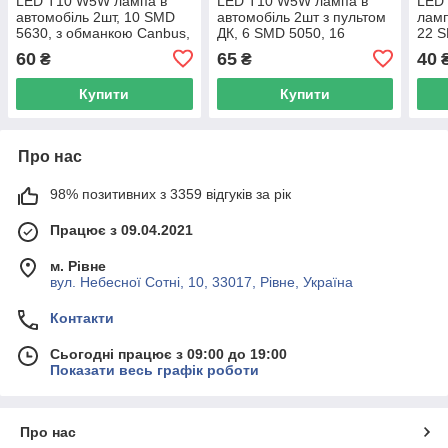
LED T10 W5W лампа в
LED T10 W5W лампа в
LED
автомобіль 2шт, 10 SMD
автомобіль 2шт з пультом
ламп
5630, з обманкою Canbus,
ДК, 6 SMD 5050, 16
22 S
білий
кольорів
60
65
40
₴
₴
Купити
Купити
Про нас
98% позитивних з 3359 відгуків за рік
Працює з 09.04.2021
м. Рівне
вул. Небесної Сотні, 10, 33017, Рівне, Україна
Контакти
Сьогодні працює з 09:00 до 19:00
Показати весь графік роботи
Про нас