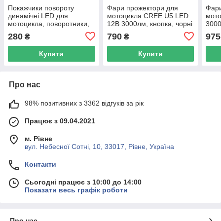
Покажчики повороту
Фари прожектори для
Фари
динамічні LED для
мотоцикла CREE U5 LED
мото
мотоцикла, поворотники,
12В 3000лм, кнопка, чорні
3000
пара, жовті
черв
280
790
975
₴
₴
Купити
Купити
Про нас
98% позитивних з 3362 відгуків за рік
Працює з 09.04.2021
м. Рівне
вул. Небесної Сотні, 10, 33017, Рівне, Україна
Контакти
Сьогодні працює з 10:00 до 14:00
Показати весь графік роботи
Про нас