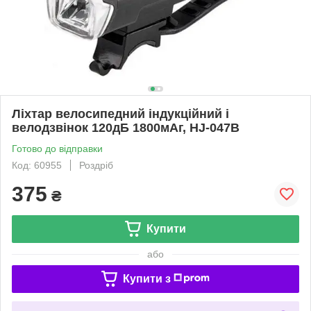
Ліхтар велосипедний індукційний і
велодзвінок 120дБ 1800мАг, HJ-047B
Готово до відправки
Код: 60955
Роздріб
375
₴
Купити
або
Купити з