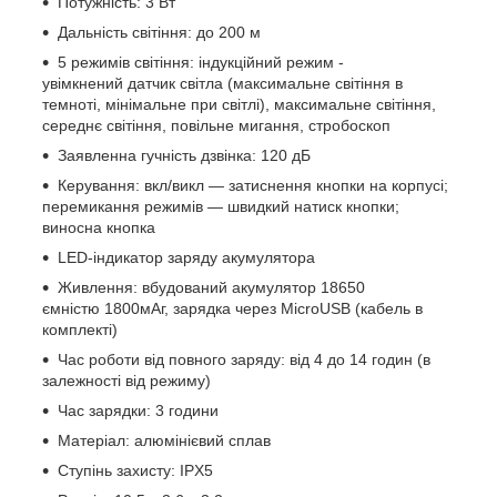
Потужність: 3 Вт
Дальність світіння: до 200 м
5 режимів світіння: індукційний режим -
увімкнений датчик світла (максимальне світіння в
темноті, мінімальне при світлі), максимальне світіння,
середнє світіння, повільне мигання, стробоскоп
Заявленна гучність дзвінка: 120 дБ
Керування: вкл/викл — затиснення кнопки на корпусі;
перемикання режимів — швидкий натиск кнопки;
виносна кнопка
LED-індикатор заряду акумулятора
Живлення: вбудований акумулятор 18650
ємністю 1800мАг, зарядка через MicroUSB (кабель в
комплекті)
Час роботи від повного заряду: від 4 до 14 годин (в
залежності від режиму)
Час зарядки: 3 години
Матеріал: алюмінієвий сплав
Ступінь захисту: IPX5