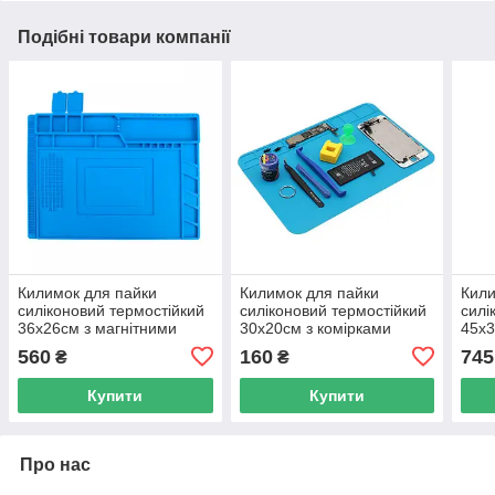
Подібні товари компанії
Килимок для пайки
Килимок для пайки
Кили
силіконовий термостійкий
силіконовий термостійкий
силі
36x26см з магнітними
30x20см з комірками
45x3
комірками A-400
комі
560
160
745
₴
₴
Купити
Купити
Про нас