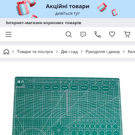
Інтернет-магазин корисних товарів
Товари та послуги
Дім і сад
Рукоділля і декор
Кил