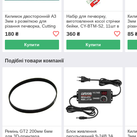
Килимок двосторонній А3
Набір для печворку,
Кили
3мм з розміткою для
виготовлення косої стрічки
3мм 
різання печворка, Cutting
бейки, CY-BTM-S2, 11шт в
різа
mat
кейсі
mat
180
360
85
₴
₴
Купити
Купити
Подібні товари компанії
Ремінь GT2 200мм 6мм
Блок живлення
Кили
для 3D-принтера,
регульований 9-24В 3А,
3мм 