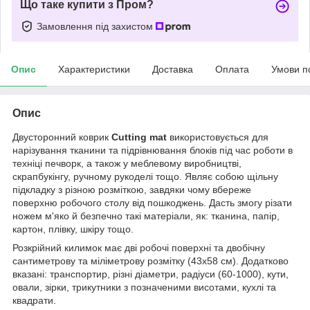
Що таке купити з Пром?
Замовлення під захистом
Опис
Характеристики
Доставка
Оплата
Умови п
Опис
Двусторонний коврик
Cutting mat
використовується для
нарізування тканини та підрівнювання блоків під час роботи в
техніці печворк, а також у меблевому виробництві,
скрапбукінгу, ручному рукоделі тощо. Являє собою щільну
підкладку з різною розміткою, завдяки чому вбереже
поверхню робочого столу від пошкоджень. Дасть змогу різати
ножем м'яко й безпечно такі матеріали, як: тканина, папір,
картон, плівку, шкіру тощо.
Розкрійний килимок має дві робочі поверхні та двобічну
сантиметрову та міліметрову розмітку (43х58 см). Додатково
вказані: транспортир, різні діаметри, радіуси (60-1000), кути,
овали, зірки, трикутники з позначеними висотами, кухлі та
квадрати.