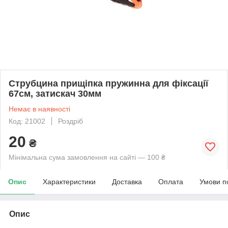
Струбцина прищіпка пружинна для фіксації
67см, затискач 30мм
Немає в наявності
Код: 21002
Роздріб
20
₴
Мінімальна сума замовлення на сайті — 100 ₴
Опис
Характеристики
Доставка
Оплата
Умови п
Опис