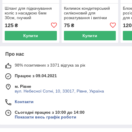
Шланг для підкачування
Килимок кондитерський
Блок
коліс з насадкою 6мм
силіконовий для
роз’
30см, гнучкий
розкатування і випічки
для 
тіста 30x40см, 0.7мм
4мм,
125
75
120
₴
₴
Купити
Купити
Про нас
98% позитивних з 3371 відгука за рік
Працює з 09.04.2021
м. Рівне
вул. Небесної Сотні, 10, 33017, Рівне, Україна
Контакти
Сьогодні працює з 10:00 до 14:00
Показати весь графік роботи