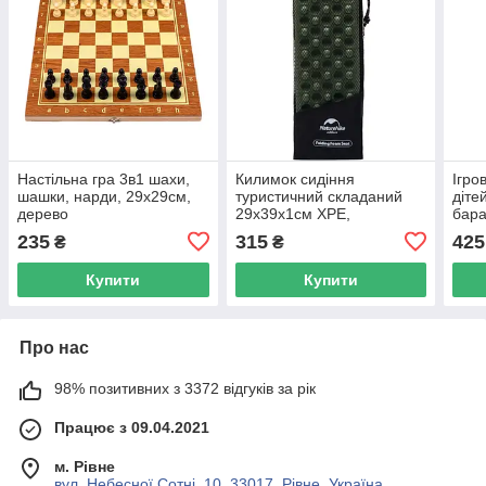
Настільна гра 3в1 шахи,
Килимок сидіння
Ігро
шашки, нарди, 29x29см,
туристичний складаний
дітей
дерево
29x39x1см XPE,
бара
Naturehike, в чохлі
50x
235
315
425
₴
₴
Купити
Купити
Про нас
98% позитивних з 3372 відгуків за рік
Працює з 09.04.2021
м. Рівне
вул. Небесної Сотні, 10, 33017, Рівне, Україна