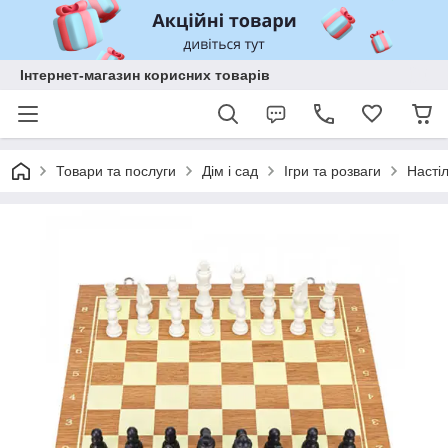
Інтернет-магазин корисних товарів
Товари та послуги
Дім і сад
Ігри та розваги
Насті