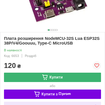
Плата розширення NodeMCU-32S Lua ESP32S
38P/V4/Goouuu, Type-C MicroUSB
В наявності
Код: 6653
Роздріб
120
₴
Купити
або
Купити з