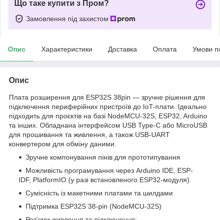
Що таке купити з Пром?
Замовлення під захистом
Опис
Характеристики
Доставка
Оплата
Умови п
Опис
Плата розширення для ESP32S 38pin — зручне рішення для
підключення периферійних пристроїв до IoT-плати. Ідеально
підходить для проєктів на базі NodeMCU-32S, ESP32, Arduino
та інших. Обладнана інтерфейсом USB Type-C або MicroUSB
для прошивання та живлення, а також USB-UART
конвертером для обміну даними.
Зручне компонування пінів для прототипування
Можливість програмування через Arduino IDE, ESP-
IDF, PlatformIO (у разі встановленого ESP32-модуля)
Сумісність із макетними платами та шилдами
Підтримка ESP32S 38-pin (NodeMCU-32S)
Роз'єми живлення та підключення: