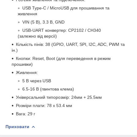
USB Type-C / MicroUSB для прошивання та
живлення
VIN (5 В), 3.3 В, GND
USB-UART конвертер: CP2102 / CH340
(залежно від версії)
Кількість пінів: 38 (GPIO, UART, SPI, I2C, ADC, PWM та
ін.)
Кнопки: Reset, Boot (для переведення в режим
прошивки)
Живлення:
5 В через USB
6.5-16 В (гвинтова клема)
Універсальний типорозмір: 24мм + 25.5мм
Розміри плати: 78 х 53.4 мм
Вага: 29 г
Приховати