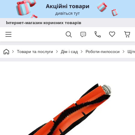
Інтернет-магазин корисних товарів
Товари та послуги
Дім і сад
Роботи-пилососи
Щіт