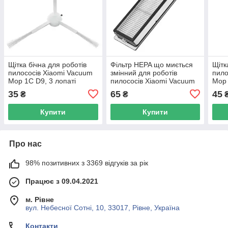
Щітка бічна для роботів
Фільтр HEPA що миється
Щітк
пилососів Xiaomi Vacuum
змінний для роботів
пило
Mop 1C D9, 3 лопаті
пилососів Xiaomi Vacuum
Mop
Mop 1C
35
65
45
₴
₴
Купити
Купити
Про нас
98% позитивних з 3369 відгуків за рік
Працює з 09.04.2021
м. Рівне
вул. Небесної Сотні, 10, 33017, Рівне, Україна
Контакти