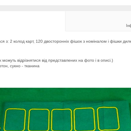
Ін
ся з: 2 колод карт, 120 двосторонніх фішок з номіналом і фішки дил
к можуть відрізнятися від представлених на фото і в описі.)
ртон, сукно - тканина