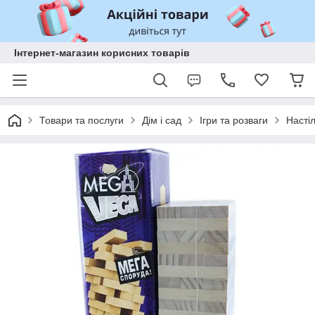
Інтернет-магазин корисних товарів
Товари та послуги
Дім і сад
Ігри та розваги
Насті