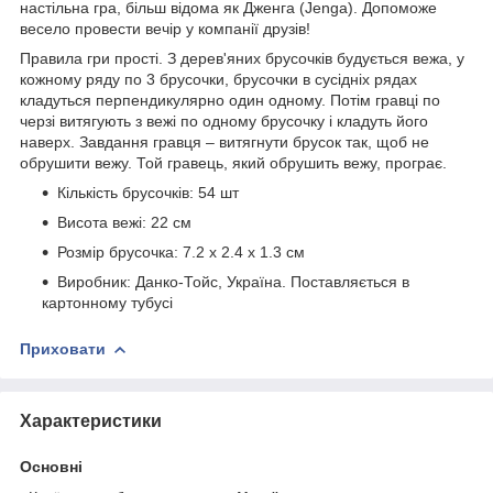
настільна гра, більш відома як Дженга (Jenga). Допоможе
весело провести вечір у компанії друзів!
Правила гри прості. З дерев'яних брусочків будується вежа, у
кожному ряду по 3 брусочки, брусочки в сусідніх рядах
кладуться перпендикулярно один одному. Потім гравці по
черзі витягують з вежі по одному брусочку і кладуть його
наверх. Завдання гравця – витягнути брусок так, щоб не
обрушити вежу. Той гравець, який обрушить вежу, програє.
Кількість брусочків: 54 шт
Висота вежі: 22 см
Розмір брусочка: 7.2 х 2.4 х 1.3 см
Виробник: Данко-Тойс, Україна. Поставляється в
картонному тубусі
Приховати
Характеристики
Основні