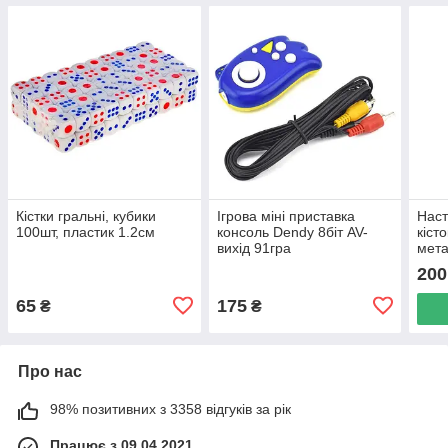
Кістки гральні, кубики
Ігрова міні приставка
Наст
100шт, пластик 1.2см
консоль Dendy 8біт AV-
кісто
вихід 91гра
мета
200
65
175
₴
₴
Про нас
98% позитивних з 3358 відгуків за рік
Працює з 09.04.2021