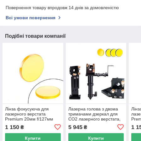
Повернення товару впродовж 14 днів за домовленістю
Всі умови повернення
Подібні товари компанії
Лінза фокусуюча для
Лазерна голова з двома
Лінз
лазерного верстата
тримачами дзеркал для
лазе
Premium 20мм f/127мм
CO2 лазерного верстата,
Pre
ZnSe Cloudray
Cloudray
f/50
1 150
5 945
1 1
₴
₴
Купити
Купити