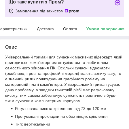
Що таке купити з Пром?
Замовлення під захистом
арактеристики
Доставка
Оплата
Умови повернення
Опис
Універсальний тримач для сучасних масивних відеокарт, який
пригодиться комп'ютерним ентузіастам та любителям
самостійного збирання ПК. Оскільки сучасні відеокарти
(особливо, ігрові та професійні моделі) мають велику вагу, то
є значний ризик пошкодження графічного роз'єму на
материнскій платі комп'ютера. Універсальний тримач усуває
дану проблему, а завдяки гвинтовій різбі має регульовану
висоту, тим самим забезпечує сумісність практично з будь-
яким сучасним комп'ютерним корпусом.
Регульована висота кріплення: від 73 до 120 мм
Прогумовані прокладки на обох кінцях кріплення
Тип: вертикальний