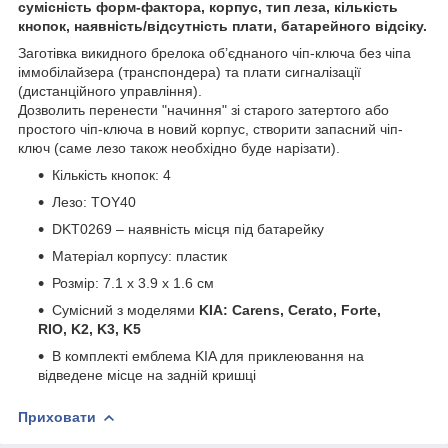
сумісність форм-фактора, корпус, тип леза, кількість
кнопок, наявність/відсутність плати, батарейного відсіку.
Заготівка викидного брелока об’єднаного чіп-ключа без чіпа
іммобілайзера (транспондера) та плати сигналізації
(дистанційного управління).
Дозволить перенести "начиння" зі старого затертого або
простого чіп-ключа в новий корпус, створити запасний чіп-
ключ (саме лезо також необхідно буде нарізати).
Кількість кнопок: 4
Лезо: TOY40
DKT0269 – наявність місця під батарейку
Матеріал корпусу: пластик
Розмір: 7.1 х 3.9 х 1.6 см
Сумісний з моделями
KIA: Carens, Cerato, Forte,
RIO, K2, K3, K5
В комплекті емблема KIA для приклеювання на
відведене місце на задній кришці
Приховати