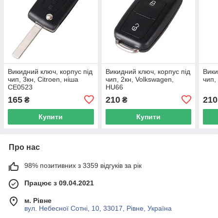
Викидний ключ, корпус під
Викидний ключ, корпус під
Вики
чип, 3кн, Citroen, ніша
чип, 2кн, Volkswagen,
чип,
CE0523
HU66
165
210
210
₴
₴
Купити
Купити
Про нас
98% позитивних з 3359 відгуків за рік
Працює з 09.04.2021
м. Рівне
вул. Небесної Сотні, 10, 33017, Рівне, Україна