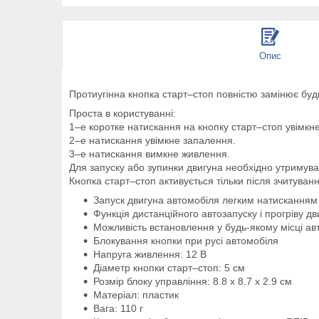
Опис
Протиугінна кнопка старт–стоп повністю замінює буд
Проста в користуванні:
1–е коротке натискання на кнопку старт–стоп увімкн
2–е натискання увімкне запалення.
3–е натискання вимкне живлення.
Для запуску або зупинки двигуна необхідно утримува
Кнопка старт–стоп активується тільки після зчитуван
Запуск двигуна автомобіля легким натисканням
Функція дистанційного автозапуску і прогріву дв
Можливість встановлення у будь-якому місці ав
Блокування кнопки при русі автомобіля
Напруга живлення: 12 В
Діаметр кнопки старт–стоп: 5 см
Розмір блоку управління: 8.8 x 8.7 x 2.9 см
Матеріал: пластик
Вага: 110 г