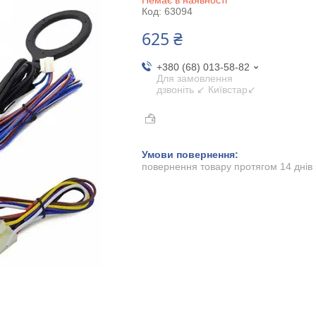
Код:
63094
625 ₴
+380 (68) 013-58-82
Для замовлення
дзвоніть ↙ Київстар↙
повернення товару протягом 14 днів