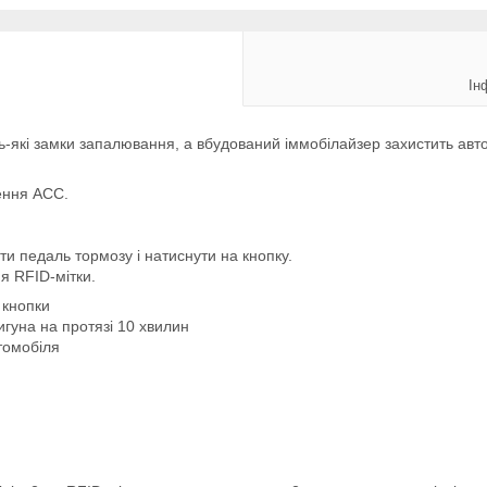
Ін
ь-які замки запалювання, а вбудований іммобілайзер захистить авт
ення АСС.
ти педаль тормозу і натиснути на кнопку.
ня RFID-мітки.
 кнопки
игуна на протязі 10 хвилин
томобіля