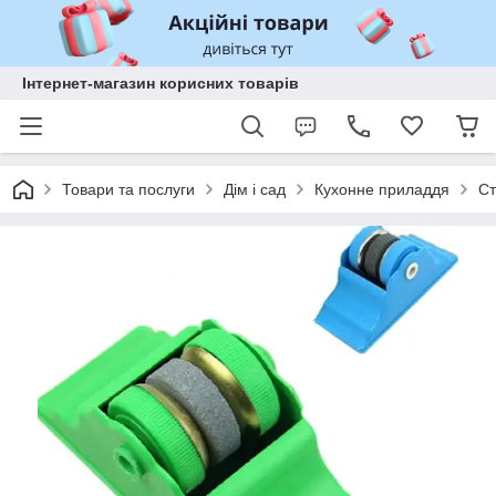
Інтернет-магазин корисних товарів
Товари та послуги
Дім і сад
Кухонне приладдя
Ст