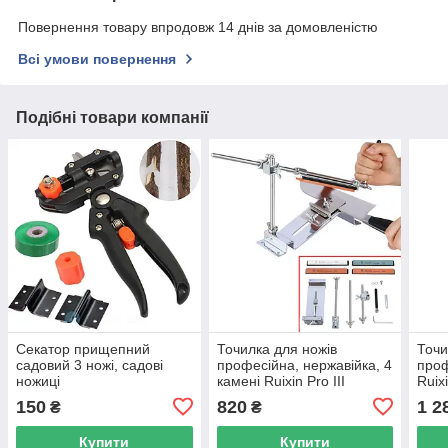
Повернення товару впродовж 14 днів за домовленістю
Всі умови повернення
Подібні товари компанії
Секатор прищепний
Точилка для ножів
Точи
садовий 3 ножі, садові
професійна, нержавійка, 4
проф
ножиці
камені Ruixin Pro III
Ruix
150
820
1 2
₴
₴
Купити
Купити