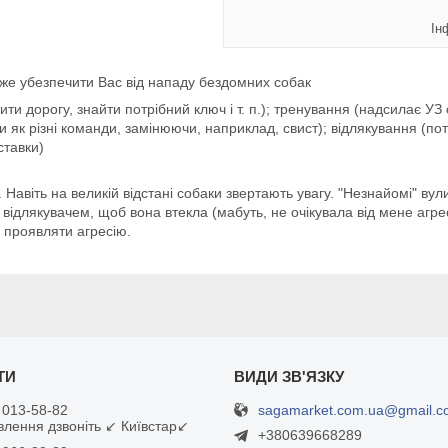
Ін
же убезпечити Вас від нападу бездомних собак
ти дорогу, знайти потрібний ключ і т. п.); тренування (надсилає УЗ
и як різні команди, замінюючи, наприклад, свист); відлякування (п
ставки)
 Навіть на великій відстані собаки звертають увагу. "Незнайомі" вули
ідлякувачем, щоб вона втекла (мабуть, не очікувала від мене агресі
ь проявляти агресію.
sagamarket.com.ua@gmail.c
 013-58-82
влення дзвоніть ↙ Київстар↙
+380639668289