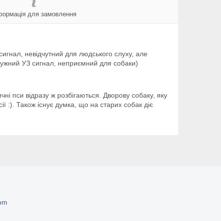
формація для замовлення
 сигнал, невідчутний для людського слуху, але
отужний УЗ сигнал, неприємний для собаки)
чні пси відразу ж розбігаються. Дворову собаку, яку
ї :). Також існує думка, що на старих собак діє
om