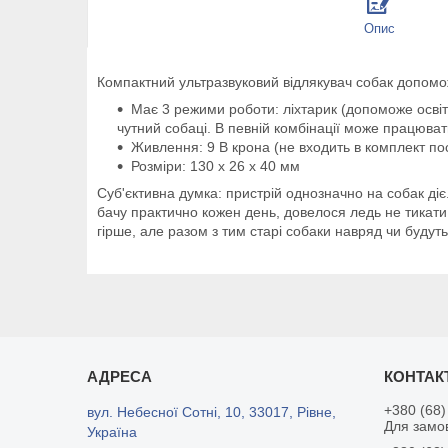
Опис
Компактний ультразвуковий відлякувач собак допомо
Має 3 режими роботи: ліхтарик (допоможе освіти
чутний собаці. В певній комбінації може працюват
Живлення: 9 В крона (не входить в комплект по
Розміри: 130 х 26 х 40 мм
Суб'єктивна думка: пристрій однозначно на собак діє.
бачу практично кожен день, довелося ледь не тикати в
гірше, але разом з тим старі собаки навряд чи будут
+380 (68)
вул. Небесної Сотні, 10, 33017, Рівне,
Для замо
Україна