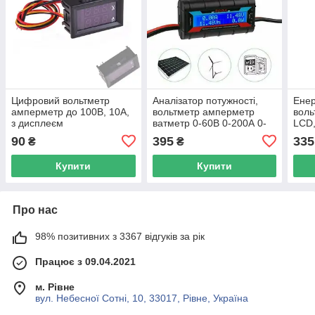
Цифровий вольтметр
Аналізатор потужності,
Енер
амперметр до 100В, 10А,
вольтметр амперметр
воль
з дисплеєм
ватметр 0-60В 0-200А 0-
LCD,
6.5кВт
90
395
335
₴
₴
Купити
Купити
Про нас
98% позитивних з 3367 відгуків за рік
Працює з 09.04.2021
м. Рівне
вул. Небесної Сотні, 10, 33017, Рівне, Україна