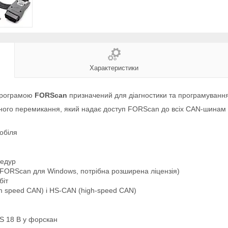
Характеристики
 програмою
FORScan
призначений для діагностики та програмування
ого перемикання, який надає доступ FORScan до всіх CAN-шинам і
обіля
цедур
 в FORScan для Windows, потрібна розширена ліцензія)
біт
 speed CAN) і HS-CAN (high-speed CAN)
S 18 В у форскан