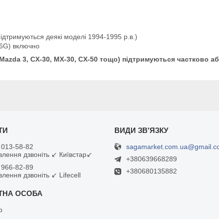
підтримуються деякі моделі 1994-1995 р.в.)
(6G) включно
 Mazda 3, CX-30, MX-30, CX-50 тощо) підтримуються частково а
sagamarket.com.ua@gmail.c
 013-58-82
влення дзвоніть ↙ Київстар↙
+380639668289
 966-82-89
+380680135882
лення дзвоніть ↙ Lifecell
р