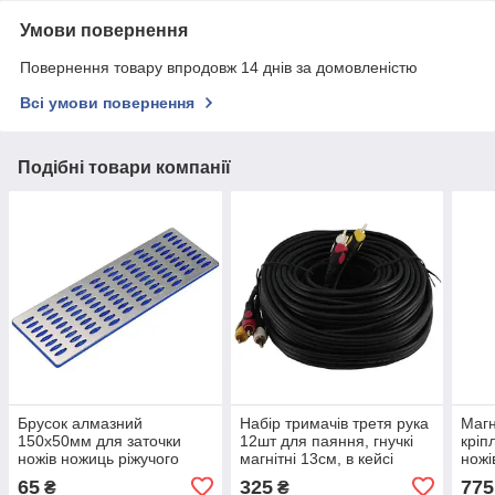
Умови повернення
Повернення товару впродовж 14 днів за домовленістю
Всі умови повернення
Подібні товари компанії
Брусок алмазний
Набір тримачів третя рука
Магн
150x50мм для заточки
12шт для паяння, гнучкі
кріп
ножів ножиць ріжучого
магнітні 13см, в кейсі
ножі
інструменту P200
дере
65
325
775
₴
₴