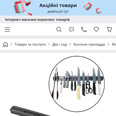
Інтернет-магазин корисних товарів
Товари та послуги
Дім і сад
Кухонне приладдя
Ма