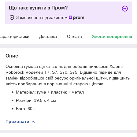
Що таке купити з Пром?
Замовлення під захистом
арактеристики
Доставка
Оплата
Умови повернення
Опис
Основна гумова щітка-валик для роботів-пилососів Xiaomi
Roborock моделей T7, S7, S70, S75. Відмінно підійде для
заміни відробившої свій ресурс оригінальної щітки, підвищить
якість прибирання в порівнянні зі старою щіткою.
Матеріал: гума + пластик + метал
Розміри: 19.5 x 4 см
Вага: 60 г
Приховати