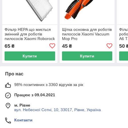
Фільтр HEPA що миється
Щітка основна для роботів
Філь
змінний для роботів
пилососів Xiaomi Vacuum
робо
пилососів Xiaomi Roborock
Mop Pro
A6 T
T7S S7
65
45
50
₴
₴
Купити
Купити
Про нас
98% позитивних з 3360 відгуків за рік
Працює з 09.04.2021
м. Рівне
вул. Небесної Сотні, 10, 33017, Рівне, Україна
Контакти