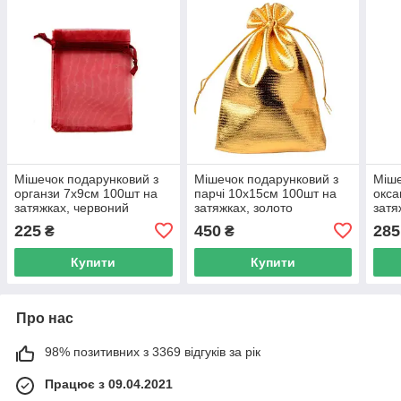
Мішечок подарунковий з
Мішечок подарунковий з
Міше
органзи 7x9см 100шт на
парчі 10x15см 100шт на
окса
затяжках, червоний
затяжках, золото
затя
225
450
285
₴
₴
Купити
Купити
Про нас
98% позитивних з 3369 відгуків за рік
Працює з 09.04.2021