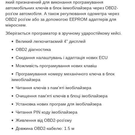
який призначений для виконання програмування
автомобільних ключів в блок іммобілайзера через OBD2-
роз'єм автомобіля. А також регулювання одометра через
OBD2 роз'єм або за допомогою EEPROM адаптерів для
мікросхем.
Зберігається програматор в зручному ударостійкому кейсі.
Великий легкочитаємий 4" дисплей
OBD2 діагностика
Скидання налаштувань і адаптація нових ECU
Можливість програмування нових клавіш
Програмування номеру механічного ключа в блок
іммобілайзера
Читання ключів з пам'яті імобілайзера
Очищення пам'яті ключів в блоці імобілайзера
Установка нових програм для імобілайзера
Читання PIN коду імобілайзера
Живлення від OBD2-роз'єму
Довжина OBD2-кабелю: 1.5 м