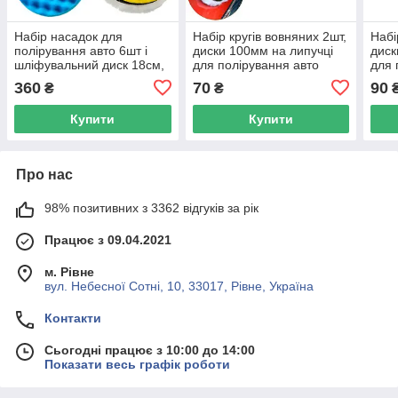
Набір насадок для
Набір кругів вовняних 2шт,
Набі
полірування авто 6шт і
диски 100мм на липучці
диск
шліфувальний диск 18см,
для полірування авто
для 
на дриль
360
70
90
₴
₴
Купити
Купити
Про нас
98% позитивних з 3362 відгуків за рік
Працює з 09.04.2021
м. Рівне
вул. Небесної Сотні, 10, 33017, Рівне, Україна
Контакти
Сьогодні працює з 10:00 до 14:00
Показати весь графік роботи