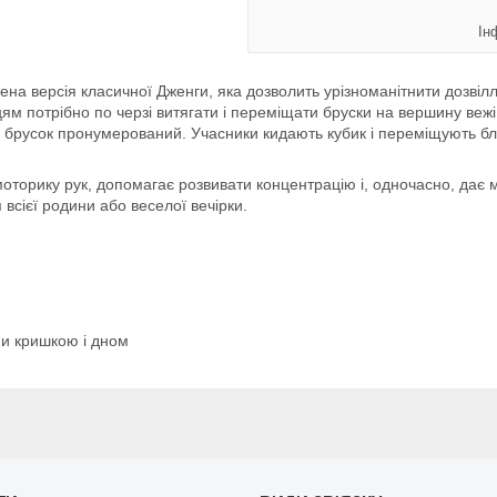
Ін
на версія класичної Дженги, яка дозволить урізноманітнити дозвілля
ям потрібно по черзі витягати і переміщати бруски на вершину вежі, 
брусок пронумерований. Учасники кидають кубик і переміщують бло
моторику рук, допомагає розвивати концентрацію і, одночасно, дає
я всієї родини або веселої вечірки.
ми кришкою і дном