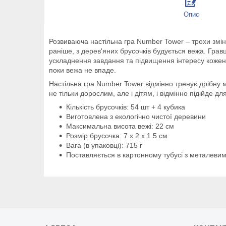
Опис
Розвиваюча настільна гра Number Tower – трохи зміне
раніше, з дерев'яних брусочків будується вежа. Гравц
ускладнення завдання та підвищення інтересу кожен 
поки вежа не впаде.
Настільна гра Number Tower відмінно тренує дрібну 
не тільки дорослим, але і дітям, і відмінно підійде дл
Кількість брусочків: 54 шт + 4 кубика
Виготовлена з екологічно чистої деревини
Максимальна висота вежі: 22 см
Розмір брусочка: 7 х 2 х 1.5 см
Вага (в упаковці): 715 г
Поставляється в картонному тубусі з металеви