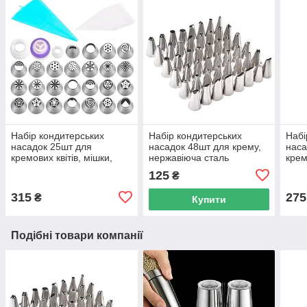
Набір кондитерських
Набір кондитерських
Набі
насадок 25шт для
насадок 48шт для крему,
наса
кремових квітів, мішки,
нержавіюча сталь
крем
перехідники
пере
125
₴
315
275
₴
Купити
Подібні товари компанії