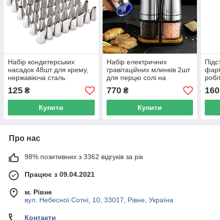
Набір кондитерських
Набір електричних
Підс
насадок 48шт для крему,
гравітаційних млинків 2шт
фарб
нержавіюча сталь
для перцю солі на
робі
підставці
125
770
160
₴
₴
Купити
Купити
Про нас
98% позитивних з 3362 відгуків за рік
Працює з 09.04.2021
м. Рівне
вул. Небесної Сотні, 10, 33017, Рівне, Україна
Контакти