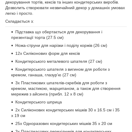
декорування тортів, кексів та інших кондитерських виробів.
Дозволить створювати незвичайний декор у домашніх умовах
легко і просто.
Складається з:
Підставка що обертається для декорування і
презентації торта (27.5 см)
Ножа-струни для нарізки і поділу коржів (26 см)
12х Силіконових форм для кексів
Кондитерського металевого шпателя (27 см)
Кондитерського шпателя з вигином для роботи з
кремом, ганаша, глазур'ю (27 см)
3х Пластикових шпателів-скребків для роботи з
кремом, мастикою, марципаном, а також для створення
мережив з айсинга (прибл. 12 х 8 см)
Кондитерського шприца
2х Силіконових кондитерських мішків 30 х 16.5 см і 35
х 19 см
25х Одноразових кондитерських мішків 35 х 20 см
3х Пластмасових перехідників для кондитерських