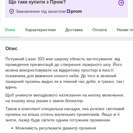
Що таке купити з Пром?
Замовлення під захистом
Опис
Характеристики
Доставка
Оплата
Умови п
Опис
Потужний Laser 303 має широку область застосування: від
проведення презентацій до створення лазерного шоу. Його
можна використовувати на відкритому просторі в якості
покажчика для вивчення нічного неба. До того ж зелений
лазерний промінь видно як в темний час доби, в тумані, так і
вдень.
Щоб уникнути випадкового натискання на кнопку включення,
на іншому кінці указки є замок-блокатор.
Також в комплекті спеціальна насадка, яка розсіює світловий
промінь на кілька сотень маленьких промінчиків. Якщо ж її
зняти, лазер буде світити одним потужним променем.
Можливість регулювати діаметр променя