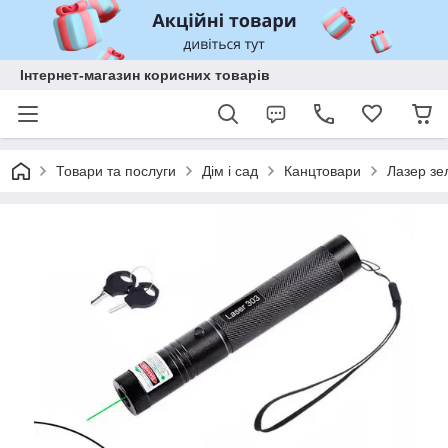
Інтернет-магазин корисних товарів
Товари та послуги
Дім і сад
Канцтовари
Лазер зе