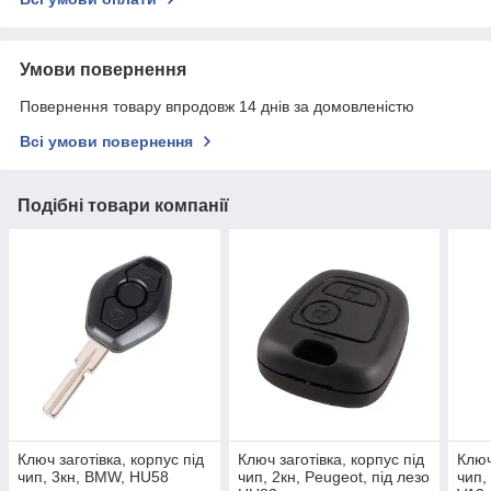
Умови повернення
Повернення товару впродовж 14 днів за домовленістю
Всі умови повернення
Подібні товари компанії
Ключ заготівка, корпус під
Ключ заготівка, корпус під
Ключ
чип, 3кн, BMW, HU58
чип, 2кн, Peugeot, під лезо
чип,