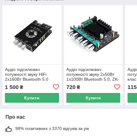
Аудіо підсилювач
Аудіо підсилювач
Ауді
потужності звуку HiFi
потужності звуку 2x50Вт
поту
2x160Вт Bluetooth 5.0
1x100Вт Bluetooth 5.0, ZK-
клас
TD5182A, ZK-1602T
MT21
1 500
720
115
₴
₴
Купити
Купити
Про нас
98% позитивних з 3370 відгуків за рік