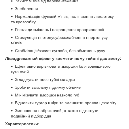
Захист м'язів від перевантаження
Знеболення
Нормалізація функцій м'язів, поліпшення лімфотоку
та кровообігу
Розклади зміщень і покращення проприоцепції
Стимуляція гіпотонусу/розслаблення гіпертонусу
м'язів
Стабілізація/захист суглоба, без обмежень руху
Ліфодренажний ефект у косметичному тейоні дає змогу:
Ефективно вирівнювати зморшки біля зовнішнього
кута очей
Згладжувати носо-губні складки
Зробити загальну підтяжку обличчя
Мінімізувати зморшки навколо губ
Відновити тургор шкіри та зменшити прояви целюліту
Зменшення набряк очей, а також підтягнути
подвійний підборіддя
Характеристики: