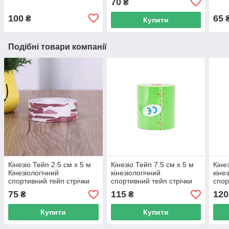
70
₴
синій
фіолетовий
100
65
₴
Купити
Подібні товари компанії
Кінезіо Тейп 2.5 см х 5 м
Кінезіо Тейп 7.5 см х 5 м
Кіне
Кінезіологічний
кінезіологічний
кіне
спортивний тейп стрічки
спортивний тейп стрічки
спор
Kinesiology Tape, рожевий
Kinesiology Tape, зелений
Kine
75
115
120
₴
₴
камуфляж
Купити
Купити