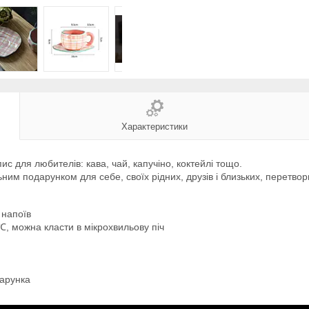
Характеристики
 для любителів: кава, чай, капучіно, коктейлі тощо.
ьним подарунком для себе, своїх рідних, друзів і близьких, перетв
 напоїв
℃, можна класти в мікрохвильову піч
дарунка