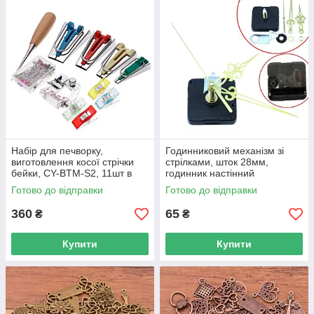
Набір для печворку,
Годинниковий механізм зі
виготовлення косої стрічки
стрілками, шток 28мм,
бейки, CY-BTM-S2, 11шт в
годинник настінний
кейсі
дизайнерський
Готово до відправки
Готово до відправки
360
65
₴
₴
Купити
Купити