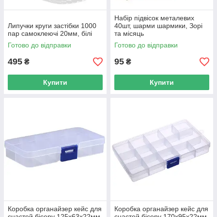
Набір підвісок металевих
Липучки круги застібки 1000
40шт, шарми шармики, Зорі
пар самоклеючі 20мм, білі
та місяць
Готово до відправки
Готово до відправки
495
95
₴
₴
Купити
Купити
Коробка органайзер кейс для
Коробка органайзер кейс для
снастей бісеру 125x63x22мм
снастей бісеру 170x95x22мм