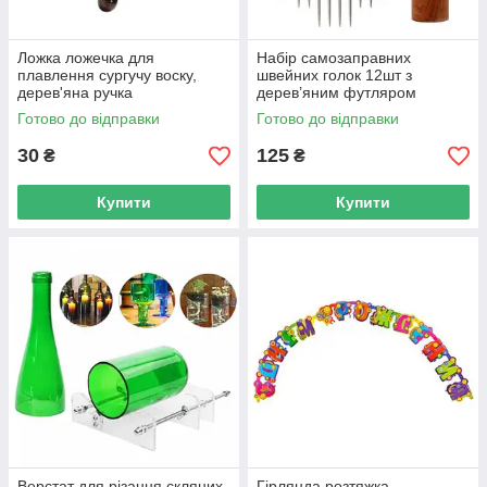
Ложка ложечка для
Набір самозаправних
плавлення сургучу воску,
швейних голок 12шт з
дерев'яна ручка
дерев’яним футляром
Готово до відправки
Готово до відправки
30
125
₴
₴
Купити
Купити
Верстат для різання скляних
Гірлянда розтяжка