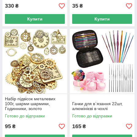
330
35
₴
₴
Купити
Купити
Набір підвісок металевих
100г, шарми шармики,
Гачки для в`язання 22шт,
Годинники, золото
алюмінієві в чохлі
Готово до відправки
Готово до відправки
95
165
₴
₴