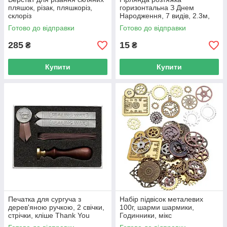
пляшок, різак, пляшкоріз,
горизонтальна З Днем
склоріз
Народження, 7 видів, 2.3м,
картон
Готово до відправки
Готово до відправки
285
15
₴
₴
Купити
Купити
Печатка для сургуча з
Набір підвісок металевих
дерев'яною ручкою, 2 свічки,
100г, шарми шармики,
стрічки, кліше Thank You
Годинники, мікс