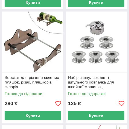
Купити
Купити
Верстат для різання скляних
Набір з шпульок 5шт і
пляшок, різак, пляшкоріз,
шпульного ковпачка для
склоріз
швейної машинки,
нержавійка
Готово до відправки
Готово до відправки
280
125
₴
₴
Купити
Купити